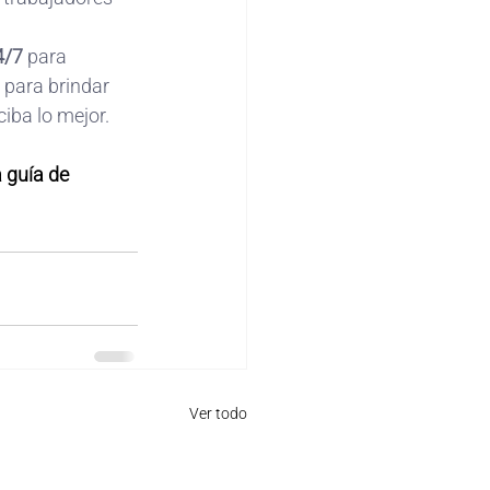
4/7
 para 
 para brindar 
ciba lo mejor.
 guía de 
Ver todo