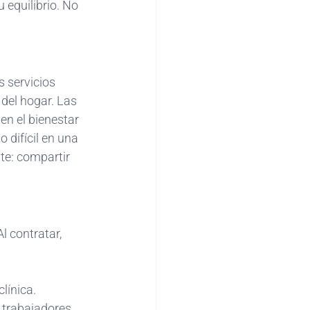
 equilibrio. No 
s servicios 
del hogar. Las 
n el bienestar 
difícil en una 
te: compartir 
l contratar, 
línica.
 trabajadores 