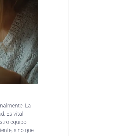
onalmente. La 
. Es vital 
stro equipo 
iente, sino que 