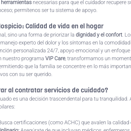
s herramientas
 necesarias para que el cuidador recupere su
roceso; permítenos ser tu sistema de apoyo.
Hospicio: Calidad de vida en el hogar
nal, sino una forma de priorizar la 
dignidad y el confort
. Lo
 manejo experto del dolor y los síntomas en la comodidad 
ención personalizada 24/7, apoyo emocional y un enfoque e
Con nuestro programa 
VIP Care
, transformamos un momento 
ermitiendo que la familia se concentre en lo más importan
vos con su ser querido.
ar al contratar servicios de cuidado?
cuado es una decisión trascendental para tu tranquilidad. A
ilares:
Busca certificaciones (como ACHC) que avalen la calidad c
plinario:
 Asegúrate de que incluyan médicos, enfermeros,