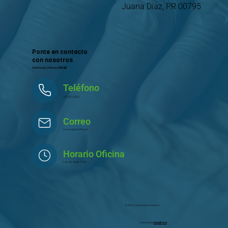
Juana Díaz, PR 00795
Ponte en contacto
con nosotros
Atentos las 24 horas
OnCall
Teléfono
787-651-3620
Correo
servicio@qchPR.com
Horario Oficina
Lun -Vie: 8-AM - 5-PM
© 2026, Quality Care Hospice
Powered by
RadaBrand