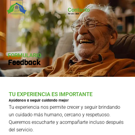
Contacto
787-651-3620
FORMULARIO
Feedback
TU EXPERIENCIA ES IMPORTANTE
Ayúdanos a seguir cuidando mejor
Tu experiencia nos permite crecer y seguir brindando
un cuidado más humano, cercano y respetuoso.
Queremos escucharte y acompañarte incluso después
del servicio.