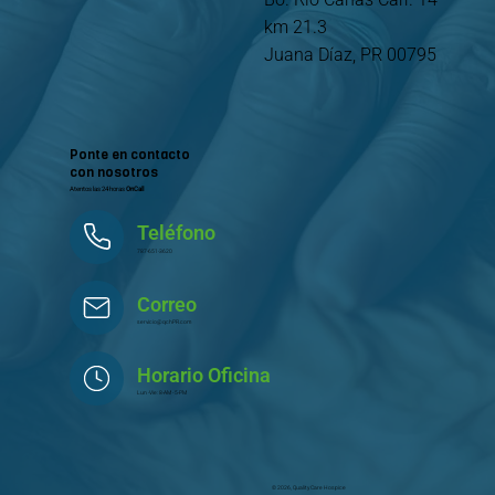
km 21.3
Juana Díaz, PR 00795
Ponte en contacto
con nosotros
Atentos las 24 horas
OnCall
Teléfono
787-651-3620
Correo
servicio@qchPR.com
Horario Oficina
Lun -Vie: 8-AM - 5-PM
© 2026, Quality Care Hospice