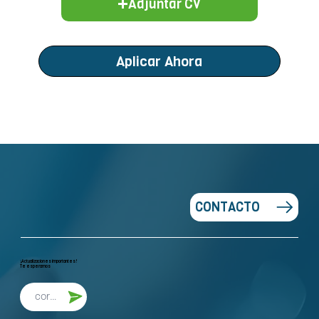
Adjuntar CV
Aplicar Ahora
CONTACTO
¡Actualizaciones importantes!
Te esperamos